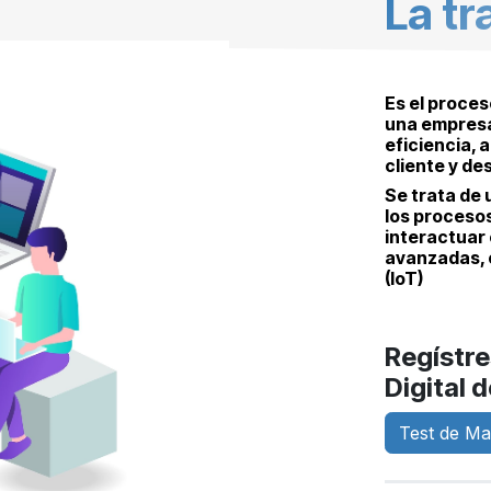
La tr
Es el proces
una empresa 
eficiencia, 
cliente y de
Se trata de 
los proceso
interactuar 
avanzadas, c
(IoT)
Regístre
Digital 
Test de Ma