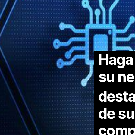
Haga
su n
dest
de su
comp