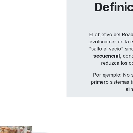
Defini
El objetivo del Roa
evolucionar en la 
"salto al vacío" si
secuencial
, don
reduzca los c
Por ejemplo: No s
primero sistemas 
ali