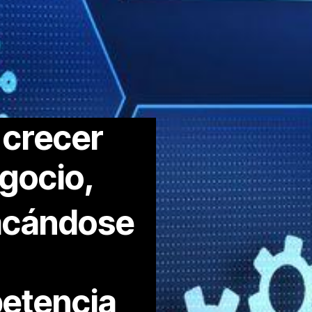
 crecer
egocio,
acándose
etencia