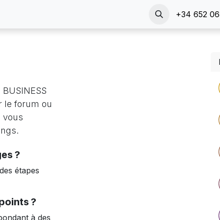
ours
Compañía
Rendez-vous
Contactez-nous
+34 652 06
Tra
E BUSINESS
 le forum ou
s vous
angs.
es ?
 des étapes
points ?
pondant à des